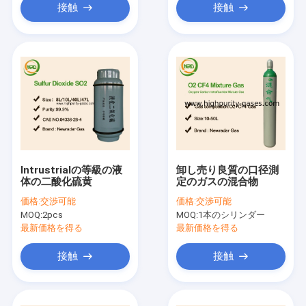
接触
接触
Intrustrialの等級の液
卸し売り良質の口径測
体の二酸化硫黄
定のガスの混合物
価格:
交渉可能
価格:
交渉可能
MOQ:
2pcs
MOQ:
1本のシリンダー
最新価格を得る
最新価格を得る
接触
接触