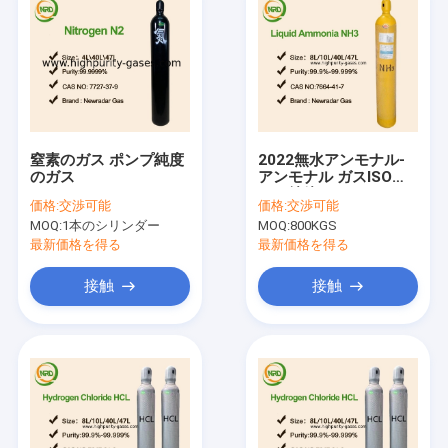
窒素のガス ポンプ純度
2022無水アンモナル-
のガス
アンモナル ガスISOタ
ンク純粋なガス
価格:
交渉可能
価格:
交渉可能
MOQ:
1本のシリンダー
MOQ:
800KGS
最新価格を得る
最新価格を得る
接触
接触
ホーム
製品
企業情報