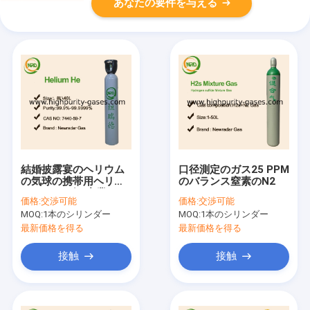
あなたの要件を与える
結婚披露宴のヘリウム
口径測定のガス25 PPM
の気球の携帯用ヘリウ
のバランス窒素のN2
ム シリンダー産業ガス
価格:
交渉可能
価格:
交渉可能
の安全のため
MOQ:
1本のシリンダー
MOQ:
1本のシリンダー
最新価格を得る
最新価格を得る
接触
接触