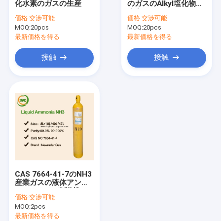
化水素のガスの生産
のガスのAlkyl塩化物の
産業ガス
生産
価格:
交渉可能
価格:
交渉可能
MOQ:
専門のガスの混合物
20pcs
MOQ:
20pcs
最新価格を得る
最新価格を得る
エキシマー レーザーはガスを供給する
接触
接触
ネオン ガス
冷却するガス
使い捨て可能なヘリウム タンク
専門のガス装置
CAS 7664-41-7のNH3
産業ガスの液体アンモ
ニアMSDSの刺激性の
価格:
交渉可能
無色のガス
MOQ:
2pcs
最新価格を得る