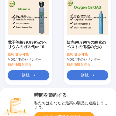
電子等級99.999%のヘ
販売99.999%の酸素の
リウムのガス代un1046
ベストの価格のための
の細部
中国のディーラーO2の
価格:
交渉可能
価格:
交渉可能
ガス
MOQ:
1本のシリンダー
MOQ:
1本のシリンダー
最新価格を得る
最新価格を得る
接触
接触
時間を節約する
私たちはあなたと最高の製品に連絡しまし
ょう。