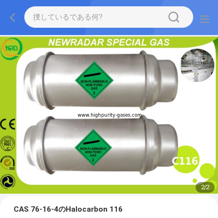
2
/
2
CAS 76-16-4のHalocarbon 116