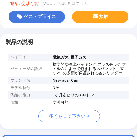
価格：交渉可能
MOQ：1000キログラム
ベストプライス
接触
製品の説明
ハイライト
,
電気ガス
電子ガス
標準的な輸出パッキング:プラスチック フ
パッケージの詳細
ィルムによって包まれる木パレットに立
つ2つの多網が保護される各シリンダー
ブランド名
Newradar Gas
モデル番号
N/A
供給の能力
1ヶ月あたりの3,00トン
価格
交渉可能
多くを見て下さい