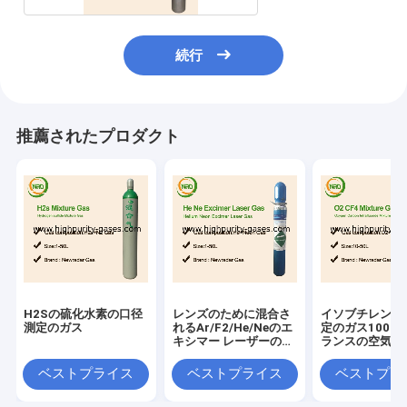
続行
推薦されたプロダクト
H2Sの硫化水素の口径
レンズのために混合さ
イソブチレンの
測定のガス
れるAr/F2/He/Neのエ
定のガス100 P
キシマー レーザーのガ
ランスの空気電
スxeclレーザーのエキ
シマーのレーザーを作
ベストプライス
ベストプライス
ベストプラ
り出す