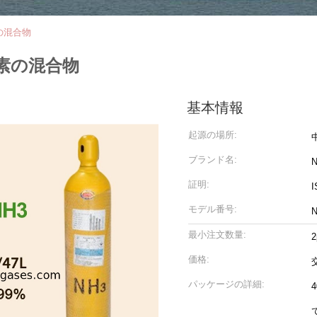
の混合物
窒素の混合物
基本情報
起源の場所:
ブランド名:
N
証明:
I
モデル番号:
N
最小注文数量:
2
価格:
パッケージの詳細: