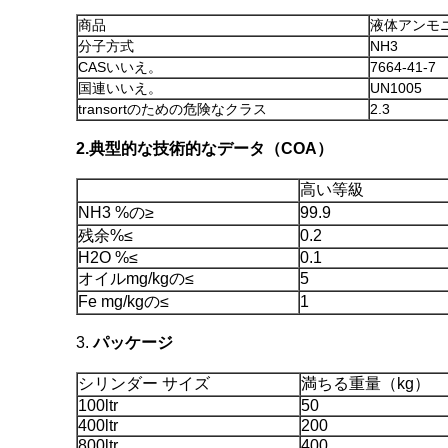
商品
液体アンモ
分子方式
NH3
CASいいえ。
7664-41-7
国連いいえ。
UN1005
transortのための危険なクラス
2.3
2.典型的な技術的なデータ（COA）
高い等級
NH3 %の≥
99.9
残余%≤
0.2
H2O %≤
0.1
オイルmg/kgの≤
5
Fe mg/kgの≤
1
3.
パッケージ
シリンダー サイズ
満ちる重量（kg）
100ltr
50
400ltr
200
800ltr
400