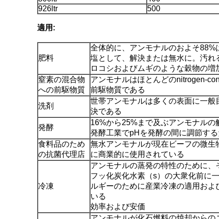
926ltr
500
適用:
全体的に、アンモナルのおよそ88%
肥料
塩として、解決または無水に。汚れ
ロコシおよびムギのような穀物の増
窒素の混合物
アンモナルはほとんどのnitrogen-c
への前駆物質
前駆物質である
世帯アンモナルは多くの表面に一般
洗剤
決である
16%から25%まで及ぶアンモナル
発酵
発酵工業でpHを発酵の間に調節す
食料品のため
無水アンモナルが現在ビーフの微生
の抗菌代理店
に商業的に使用されている
アンモナルの蒸発の特性のために、
フッ化炭化水素（s）の大衆化前に
冷凍
ルギーのために産業冷凍の適用およ
いる
効率および安価
アンモナルが化石燃料の焼却からの