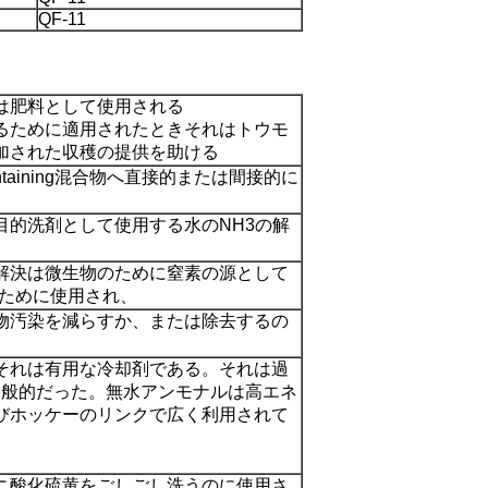
QF-11
は肥料として使用される
るために適用されたときそれはトウモ
加された収穫の提供を助ける
ontaining混合物へ直接的または間接的に
目的洗剤として使用する水のNH3の解
の解決は微生物のために窒素の源として
るために使用され、
物汚染を減らすか、または除去するの
それは有用な冷却剤である。それは過
一般的だった。無水アンモナルは高エネ
びホッケーのリンクで広く利用されて
ニ酸化硫黄をごしごし洗うのに使用さ