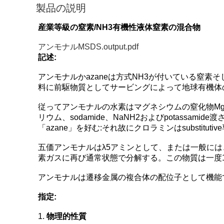
製品の説明
産業等級の窒素/NH3有機性液体窒素の混合物
アンモナルMSDS.output.pdf
記述:
アンモナルかazaneは方式NH3が付いている窒
料に前駆物質としてサービングによって地球有機体
従ってアンモナルの水素はマグネシウムの窒化物M
リウム、sodamide、NaNH2およびpotassam
「azane」を好む:それ故にクロラミンはsubstitutiv
五価アンモナルはλ5アミンとして、または一般に
素ガスに再び通常状態で分解する。この物質は一度1
アンモナルは遷移金属の複合体の配位子として機能でき
指定:
1.
物理的性質