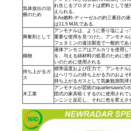
れ生じるプロダクトは肥料として使
気体放出の治
えられる。
療のため
8.As燃料-ディーゼルの約三番目
は11.5 MJ/Lである、
アンモナルは、ように香り塩によっ
興奮剤として
重要な使用を見つけた。アンモナル
フェタミンの違法製造で一般的であ
液体アンモニアはアルカリを使用し
織物
を、与える綿材料の処置のために使
いのために使用される
標準温度および圧力で、アンモナル
持ち上がるガ
はヘリウムの持ち上がる力のおよそ
ス
持ち上がるガスとして気象観測気球
アンモナルが芸術のquartersaw
木工業
団式の家具暗くするのに使用されて
ンニンと反応し、それに色を変えさ