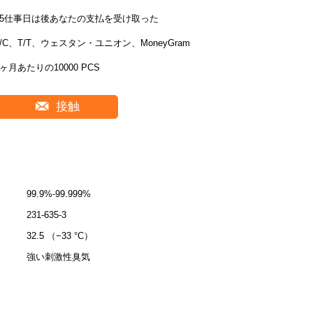
35仕事日は後あなたの支払を受け取った
L/C、T/T、ウェスタン・ユニオン、MoneyGram
1ヶ月あたりの10000 PCS
接触
99.9%-99.999%
231-635-3
32.5 （−33 °C）
強い刺激性臭気