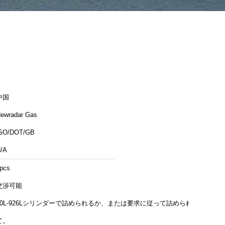
中国
ewradar Gas
SO/DOT/GB
/A
pcs
交渉可能
40L-926Lシリンダーで詰められるか、または要求に従って詰められ
て。