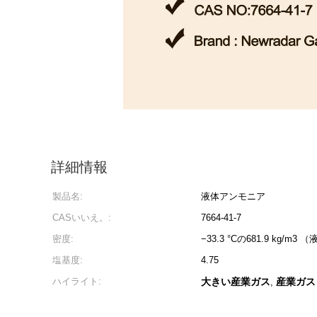
詳細情報
製品名:
液体アンモニア
CASいいえ。:
7664-41-7
密度:
−33.3 °Cの681.9 kg/m3 
塩基度:
4.75
ハイライト:
大きい産業ガス
産業ガス
,