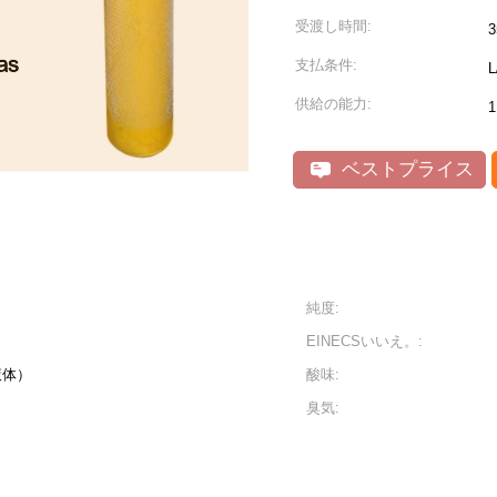
受渡し時間:
支払条件:
供給の能力:
ベストプライス
純度:
EINECSいいえ。:
（液体）
酸味:
臭気: