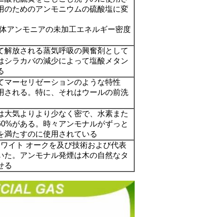
用のためのアンモニウムの硫酸塩に変
の液体アンモニアの未加工エネルギー密度
て解放される蒸気呼吸の興奮剤として
はシラカバの減少によって塩酸メタン
る
てマーセリゼーションのような特性
用される。特に、それはウールの前洗
は大気よりより少なく密で、水素また
60%がある。時々アンモナルがずっと
を満たすのに使用されている
nのホワイト オークを及び技術および代表
いた。アンモナル発煙は木の自然なタ
せる