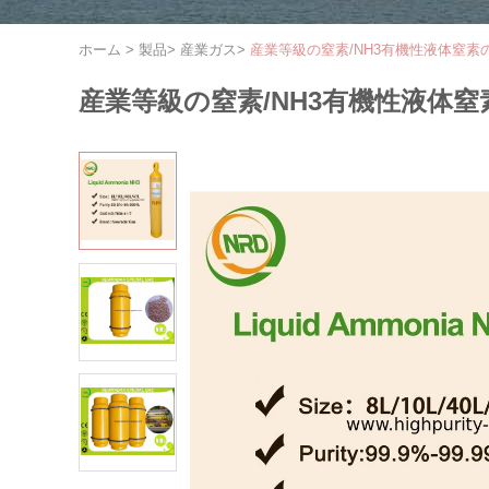
ホーム
>
製品
>
産業ガス
>
産業等級の窒素/NH3有機性液体窒素
産業等級の窒素/NH3有機性液体