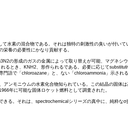
素そして水素の混合物である。それは独特の刺激性の臭いが付い
の栄養の必要性にかなり貢献する。
g3N2の形成のガスの金属によって取り替えが可能、マグネシ
ide渡されるとき、KNH2、形作られるである。必要に応じてsubsti
e専門語で「chloroazane」と、ない「chloroammonia」示され
は、アンモニウムの水素化合物知られている。この結晶の固体
966年に可能な固体ロケット燃料として調査された。
る。それは、spectrochemicalシリーズの真中に、純粋