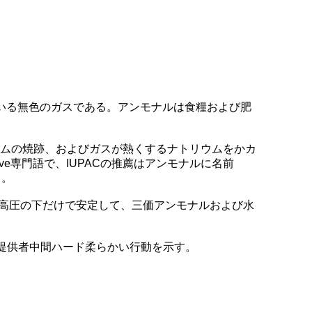
ている無色のガスである。アンモナルは食糧および肥
ウムの焼跡、およびガスが熱くするナトリウムをかカ
tutive専門語で、IUPACの推薦はアンモナルに名前
る。
は高圧の下だけで安定して、三価アンモナルおよび水
なσ提供者中間ハード柔らかい行動を示す。