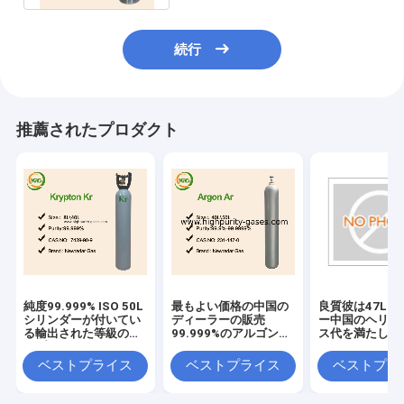
続行
推薦されたプロダクト
純度99.999% ISO 50L
最もよい価格の中国の
良質彼は47Lシ
シリンダーが付いてい
ディーラーの販売
ー中国のヘリウ
る輸出された等級のク
99.999%のアルゴンの
ス代を満たした
リプトンのガス
ガス
ベストプライス
ベストプライス
ベストプラ