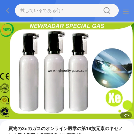
2
/
6
買物のXeのガスのオンライン医学の第18族元素のキセノ