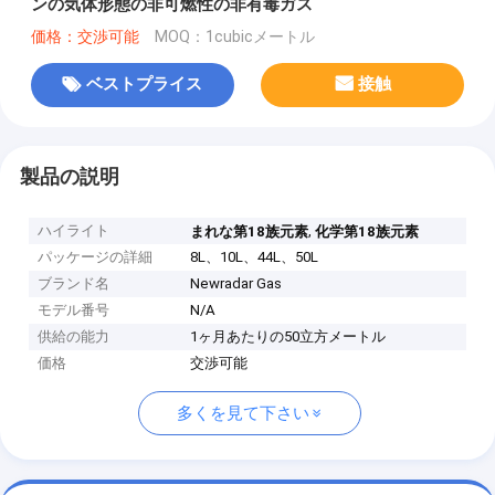
ンの気体形態の非可燃性の非有毒ガス
価格：交渉可能
MOQ：1cubicメートル
ベストプライス
接触
製品の説明
ハイライト
,
まれな第18族元素
化学第18族元素
パッケージの詳細
8L、10L、44L、50L
ブランド名
Newradar Gas
モデル番号
N/A
供給の能力
1ヶ月あたりの50立方メートル
価格
交渉可能
多くを見て下さい