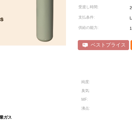
受渡し時間:
支払条件:
供給の能力:
ベストプライス
純度:
臭気:
MF:
沸点:
業ガス