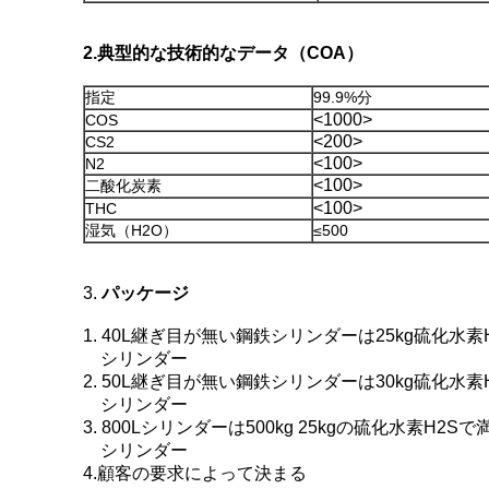
2.典型的な技術的なデータ（COA）
指定
99.9%分
<1000>
COS
<200>
CS2
<100>
N2
<100>
二酸化炭素
<100>
THC
湿気（H2O）
≤500
3.
パッケージ
1. 40L継ぎ目が無い鋼鉄シリンダーは25kg硫化水素
シリンダー
2. 50L継ぎ目が無い鋼鉄シリンダーは30kg硫化水素
シリンダー
3. 800Lシリンダーは500kg 25kgの硫化水素H2
シリンダー
4.顧客の要求によって決まる