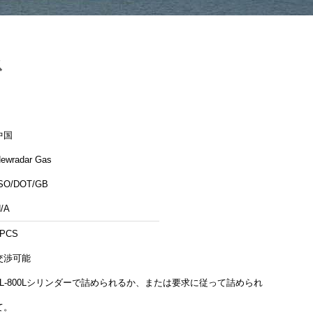
ス
中国
ewradar Gas
SO/DOT/GB
/A
1PCS
交渉可能
4L-800Lシリンダーで詰められるか、または要求に従って詰められ
て。