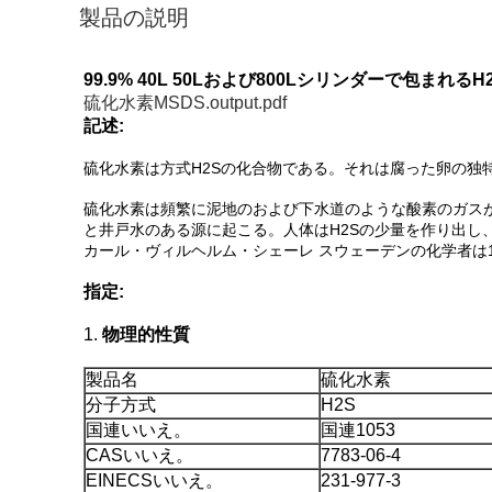
製品の説明
99.9% 40L 50Lおよび800Lシリンダーで包まれ
硫化水素MSDS.output.pdf
記述:
硫化水素は方式H2Sの化合物である。それは腐った卵の独
硫化水素は頻繁に泥地のおよび下水道のような酸素のガスが
と井戸水のある源に起こる。人体はH2Sの少量を作り出し
カール・ヴィルヘルム・シェーレ スウェーデンの化学者は1
指定:
1.
物理的性質
製品名
硫化水素
分子方式
H2S
国連いいえ。
国連1053
CASいいえ。
7783-06-4
EINECSいいえ。
231-977-3