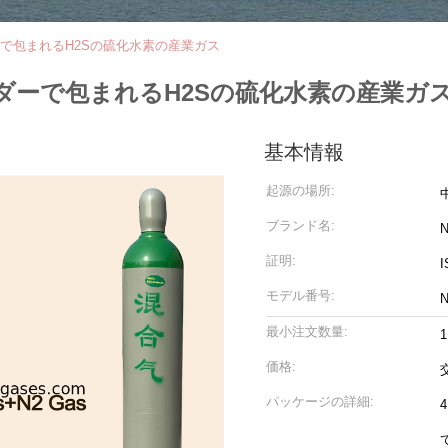
リンダーで包まれるH2Sの硫化水素の産業ガス
Lシリンダーで包まれるH2Sの硫化水素の産業ガ
基本情報
起源の場所:
ブランド名:
N
証明:
I
モデル番号:
N
最小注文数量:
価格:
パッケージの詳細: