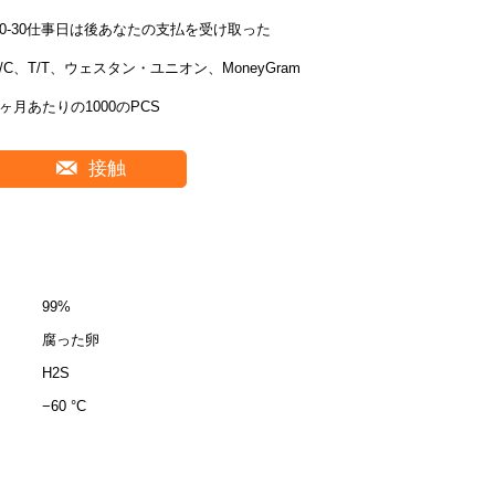
20-30仕事日は後あなたの支払を受け取った
L/C、T/T、ウェスタン・ユニオン、MoneyGram
1ヶ月あたりの1000のPCS
接触
99%
腐った卵
H2S
−60 °C