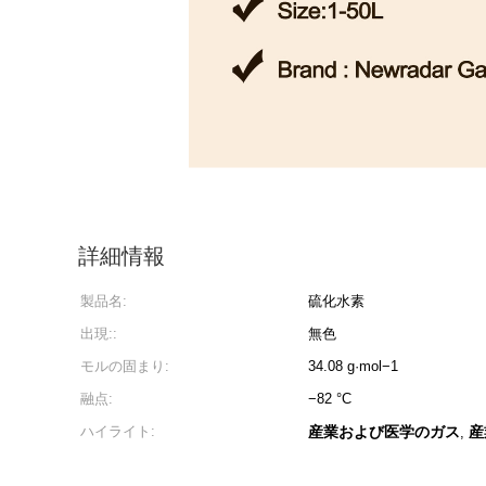
詳細情報
製品名:
硫化水素
出現::
無色
モルの固まり:
34.08 g·mol−1
融点:
−82 °C
ハイライト:
産業および医学のガス
産
,