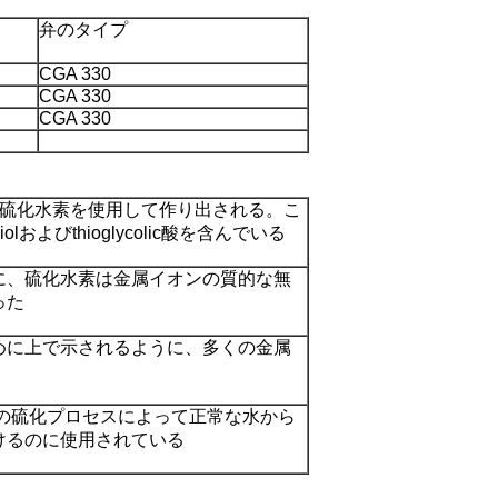
弁のタイプ
CGA 330
CGA 330
CGA 330
混合物は硫化水素を使用して作り出される。こ
thiolおよびthioglycolic酸を含んでいる
に、硫化水素は金属イオンの質的な無
った
めに上で示されるように、多くの金属
lerの硫化プロセスによって正常な水から
けるのに使用されている
ス