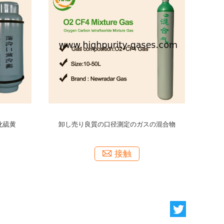
用ヘリウム
口径測定のガス25 PPMのバランス窒素のN2
塩化
ため
接触