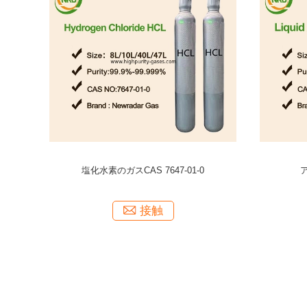
の混合物
電子等級99.999%のヘリウムのガス代un1046
販売99.9
の細部
接触