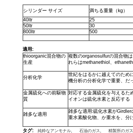
シリンダー サイズ
満ちる重量（kg）
40ltr
25
50ltr
30
800ltr
500
適用:
thioorganic混合物の
複数のorganosulfurの
生産
れらはmethanethiol、ethane
世紀をはるかに越えてのため
分析化学
機分析の分析化学で重要、だ
金属硫化への前駆物
対応する金属硫化を与えるた
質
イオンは硫化水素と反応する
雑多な適用:硫化水素がGird
雑多な適用
重水素酸化物、か重水を、分
タグ:
純粋なアンモナル
,
石油のガス
,
精製所のガ