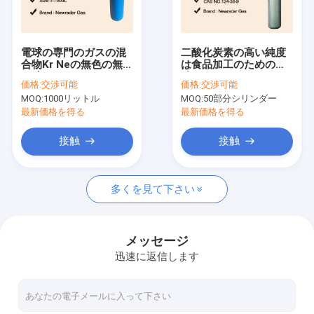
会社案内
品質管理
電球の専門のガスの混
二酸化炭素の高い純度
合物Kr Neの無色の無臭
は食品加工のための炭
お問い合わせ
の味がないガス
酸ガスのドライ アイス
価格:
交渉可能
価格:
交渉可能
にガスを供給する
MOQ:
1000リットル
MOQ:
50部分シリンダー
見積依頼
最新価格を得る
最新価格を得る
接触
接触
高い純度のガス
多くを見て下さい
希ガス類
電子ガス
メッセージ
迅速に返信します
有機性ガス
同位体ガス