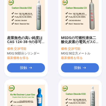
産業無色の高い純度は
MSDSの可燃性液体二
CAS 124-38-9の非可
酸化炭素の電気ガスCO
燃性にガスを供給する
99.999%非常に
価格:
交渉可能
価格:
交渉可能
MOQ:
50部分シリンダー
MOQ:
50立方メートル
最新価格を得る
最新価格を得る
接触
接触
ホーム
製品
企業情報