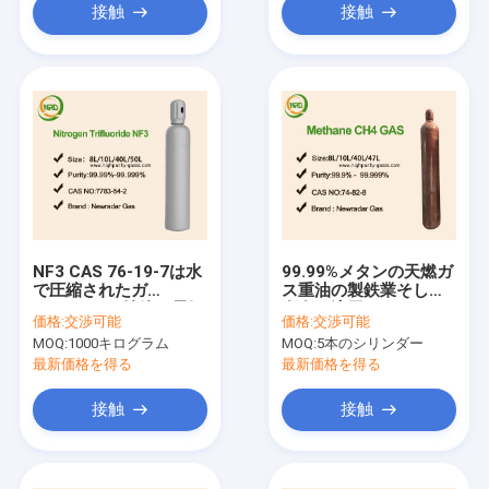
接触
接触
NF3 CAS 76-19-7は水
99.99%メタンの天燃ガ
で圧縮されたガ
ス重油の製鉄業そして
ス/99.999%純粋な電気
存在に適用するため
価格:
交渉可能
価格:
交渉可能
ガスをゆっくり分解す
MOQ:
1000キログラム
MOQ:
5本のシリンダー
る溶かした
最新価格を得る
最新価格を得る
接触
接触