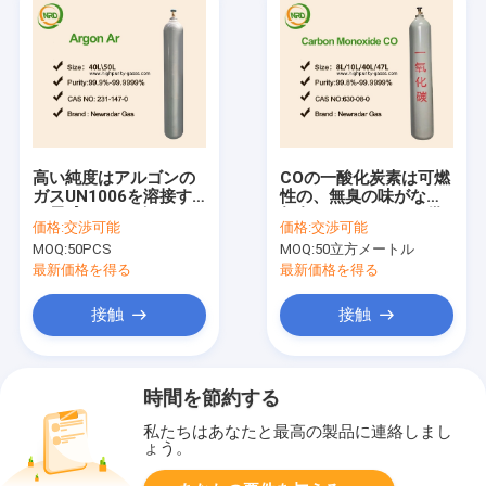
高い純度はアルゴンの
COの一酸化炭素は可燃
ガスUN1006を溶接す
性の、無臭の味がない
る電球のアルゴンのガ
無色のガスにガスを供
価格:
交渉可能
価格:
交渉可能
スにガスを供給する
給する
MOQ:
50PCS
MOQ:
50立方メートル
最新価格を得る
最新価格を得る
接触
接触
時間を節約する
私たちはあなたと最高の製品に連絡しまし
ょう。