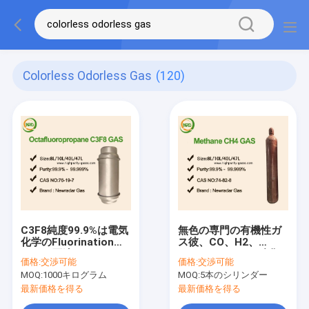
Colorless Odorless Gas
(120)
C3F8純度99.9%は電気
無色の専門の有機性ガ
化学のFluorinationの
ス彼、CO、H2、
ための圧縮されたガス
CH4、C2H4のニ酸化
価格:
交渉可能
価格:
交渉可能
40Lシリンダーを溶か
硫黄、SF6、HCL、
MOQ:
1000キログラム
MOQ:
5本のシリンダー
した
CF4
最新価格を得る
最新価格を得る