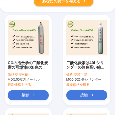
あなたの要件を与える
COの冶金学の二酸化炭
二酸化炭素は40Lシリ
素の可燃性の無色のガ
ンダーの無色高い純度
スの産業等級
のガスにガスを供給す
価格:
交渉可能
価格:
交渉可能
る
MOQ:
50立方メートル
MOQ:
50部分シリンダー
最新価格を得る
最新価格を得る
接触
接触