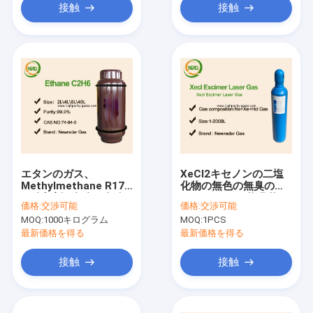
接触
接触
エタンのガス、
XeCl2キセノンの二塩
Methylmethane R170
化物の無色の無臭のガ
の冷却剤、無色の無臭
ス/キセノンの塩化物レ
価格:
交渉可能
価格:
交渉可能
のガス
ーザーUN1956
MOQ:
1000キログラム
MOQ:
1PCS
最新価格を得る
最新価格を得る
接触
接触