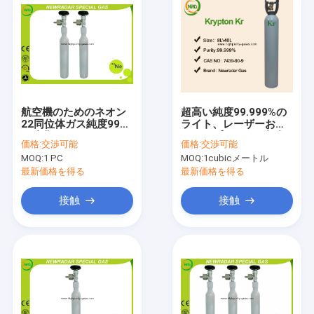
航空機のためのネオン
超高い純度99.999%の
22同位体ガス純度99%
ライト、レーザーおよ
の強化99%
びランプのための無色
価格:
交渉可能
価格:
交渉可能
のクリプトンのガス
MOQ:
1 PC
MOQ:
1cubicメートル
最新価格を得る
最新価格を得る
接触
接触
ホーム
製品
企業情報