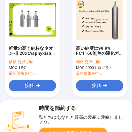
軽量の高く純粋なネオ
高い純度は99.9%
ン-非20のAsphyxiant
FC1160無色の液化ガ
の可燃性ガス
スの電子等級の産業等
価格:
交渉可能
価格:
交渉可能
級にガスを供給する
MOQ:
1 PC
MOQ:
1000キログラム
最新価格を得る
最新価格を得る
接触
接触
時間を節約する
私たちはあなたと最高の製品に連絡しまし
ょう。