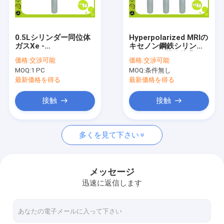
会社案内
品質管理
0.5Lシリンダー同位体
Hyperpolarized MRIの
ガスXe -
キセノン鋼鉄シリンダ
お問い合わせ
Nonflammable 131/キ
ーとの129同位体非可
価格:
交渉可能
価格:
交渉可能
セノンの同位体
燃性
MOQ:
1 PC
MOQ:
条件無し
見積依頼
最新価格を得る
最新価格を得る
接触
接触
高い純度のガス
多くを見て下さい
希ガス類
電子ガス
メッセージ
迅速に返信します
有機性ガス
同位体ガス