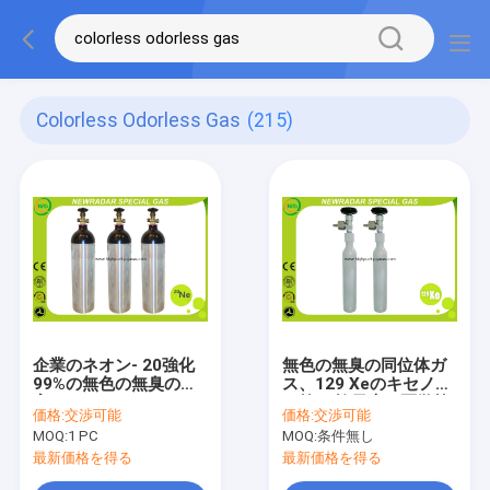
Colorless Odorless Gas
(215)
企業のネオン- 20強化
無色の無臭の同位体ガ
99%の無色の無臭の有
ス、129 Xeのキセノン
害なガス
の第18族元素の医学等
価格:
交渉可能
価格:
交渉可能
級
MOQ:
1 PC
MOQ:
条件無し
最新価格を得る
最新価格を得る