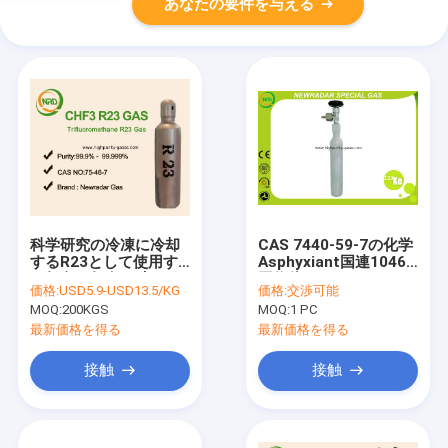
あなたの要件を与える
科学研究の冷凍に冷却
CAS 7440-59-7の化学
するR23として使用す
Asphyxiant国連1046
る無色の無臭の味がな
同位体ガスXe - 133
価格:
USD5.9-USD13.5/KG
価格:
交渉可能
いガス
MOQ:
200KGS
MOQ:
1 PC
最新価格を得る
最新価格を得る
接触
接触