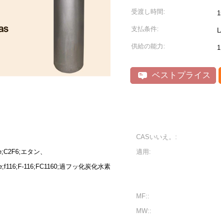
受渡し時間:
支払条件:
供給の能力:
ベストプライス
CASいいえ。:
hane;C2F6;エタン、
適用:
uoride;f116;F-116;FC1160;過フッ化炭化水素
MF::
MW::