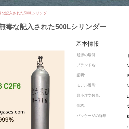
毒な記入された500Lシリンダー
無毒な記入された500Lシリンダー
基本情報
起源の場所:
ブランド名:
N
証明:
I
モデル番号:
N
最小注文数量:
価格:
パッケージの詳細: