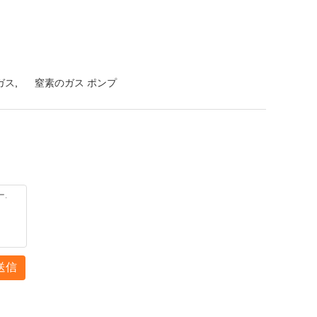
ガス
,
窒素のガス ポンプ
送信