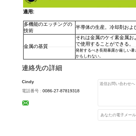
適用:
多機能のエッチングの
半導体の生産。冷却剤およ
技術
それは金属のケイ素金属お
で使用することができる。
金属の基質
発射するべき長期暴露か厳しい暑
かもしれない。
連絡先の詳細
Cindy
電話番号 :
0086-27-87819318