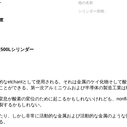
ー
他の名前:
シリンダー容積::
度
500Lシリンダー
造業で多目的なetchantとして使用される。それは金属のケイ化物
ができる。第一次アルミニウムおよび半導体の製造工業はhexafl
混合物は窒息が酸素の変位のために起こるかもしれないけれども、non
裂するかもしれない。
に不活性でしたり、しかし非常に活動的な金属および活動的な金属の
る。