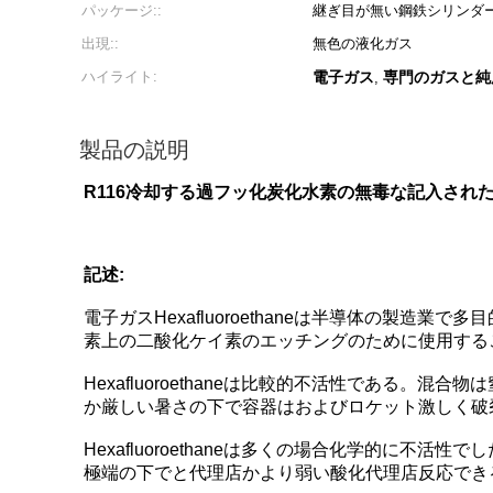
パッケージ::
継ぎ目が無い鋼鉄シリンダ
出現::
無色の液化ガス
ハイライト:
電子ガス
専門のガスと純
,
製品の説明
R116冷却する過フッ化炭化水素の無毒な記入された
記述:
電子ガスHexafluoroethaneは半導体の製
素上の二酸化ケイ素のエッチングのために使用すること
Hexafluoroethaneは比較的不活性である。
か厳しい暑さの下で容器はおよびロケット激しく破
Hexafluoroethaneは多くの場合化学的
極端の下でと代理店かより弱い酸化代理店反応でき