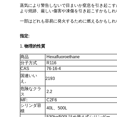
蒸気により警告しないで目まいか窒息を引き起こす
より焼跡、厳しい傷害や凍傷を引き起こすかもしれ
一部はどれも容易に発火するために燃えるかもしれ
指定:
1.
物理的性質
商品
Hexafluoroethane
分子方式
R116
CAS
76-16-4
国連いい
2193
え。
危険なクラ
2.2
ス
MF:
C2F6
シリンダ容
40L、500L
積
530kg/500L詰め替え式シリンダー