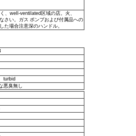
ll-ventilated区域の店。火、
なさい。ガス ポンプおよび付属品への
した場合注意深のハンドル。
8
turbid
な悪臭無し
5
4