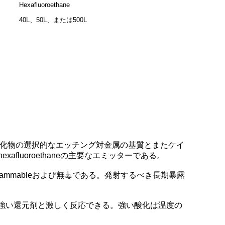
Hexafluoroethane
40L、50L、または500L
そして酸化物の選択的なエッチング対金属の基質とまたケイ
uoroethaneの主要なエミッターである。
flammableおよび無毒である。発射するべき長期暴露
ような強い還元剤と激しく反応できる。強い酸化は温度の