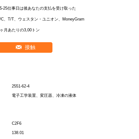
15-25仕事日は後あなたの支払を受け取った
L/C、T/T、ウェスタン・ユニオン、MoneyGram
1ヶ月あたりの3,00トン
接触
2551-62-4
電子工学装置、変圧器、冷凍の液体
C2F6
138.01