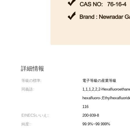
詳細情報
等級の標準:
電子等級の産業等級
同義語:
1,1,1,2,2,2-Hexafluoroet
hexafluoro-;Ethylhexafl
116
EINECSいいえ::
200-939-8
純度::
99.9%~99.999%