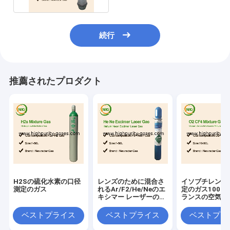
続行
推薦されたプロダクト
H2Sの硫化水素の口径
レンズのために混合さ
イソブチレンの
測定のガス
れるAr/F2/He/Neのエ
定のガス100 P
キシマー レーザーのガ
ランスの空気電
スxeclレーザーのエキ
シマーのレーザーを作
ベストプライス
ベストプライス
ベストプラ
り出す