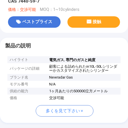
CAS 7440-59-7
価格：交渉可能
MOQ：1~10cylinders
ベストプライス
接触
製品の説明
ハイライト
,
電気ガス
専門のガスと純度
顧客による詰められたin10L-50Lシリンダ
パッケージの詳細
ーかカスタマイズされたシリンダー
ブランド名
Newradar Gas
モデル番号
N/A
供給の能力
1ヶ月あたりの500000立方メートル
価格
交渉可能
多くを見て下さい