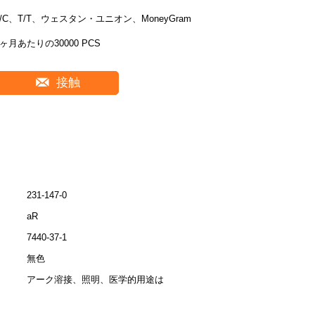
L/C、T/T、ウェスタン・ユニオン、MoneyGram
1ヶ月あたりの30000 PCS
接触
231-147-0
aR
7440-37-1
無色
アーク溶接、照明、医学的用途は