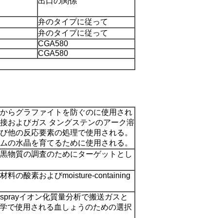
出口の関係
弁のタイプに従って
弁のタイプに従って
CGA580
CGA580
からグラファイトを防ぐのに使用され
接およびガス タングステンのアーク溶
び他の反応要素の処理で使用される。
ムの水晶を育てるために使用される。
黒物質の調査のためにターゲットとし
およびmoisture-containing
osprayイオン化質量分析で搬送ガスと
光学で使用される血しょうのための選択