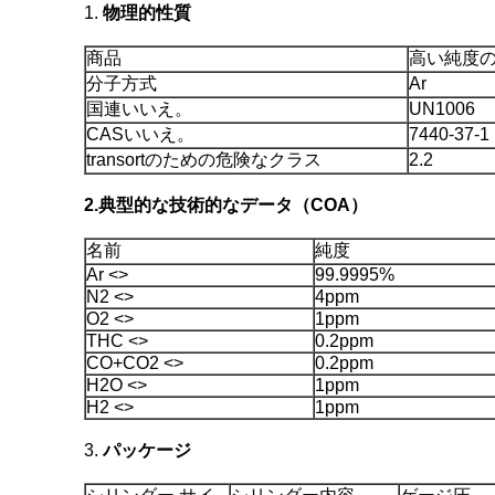
1.
物理的性質
商品
高い純度
分子方式
Ar
国連いいえ。
UN1006
CASいいえ。
7440-37-1
transortのための危険なクラス
2.2
2.典型的な技術的なデータ（COA）
名前
純度
Ar <>
99.9995%
N2 <>
4ppm
O2 <>
1ppm
THC <>
0.2ppm
CO+CO2 <>
0.2ppm
H2O <>
1ppm
H2 <>
1ppm
3.
パッケージ