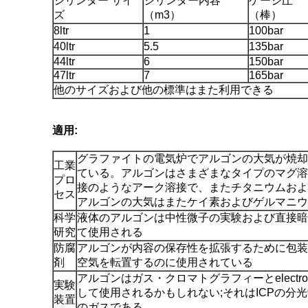
シリンダー サイ
シリンダー内容
ゲージ圧
ズ
（m3）
（棒）
8ltr
1
100bar
40ltr
5.5
135bar
44ltr
6
150bar
47ltr
7
165bar
他のサイズおよび他の標準はまた利用できる
適用:
グラファイトの電気炉でアルゴンの大気が焼却
工業
ている。アルゴンはさまざまなタイプのマグ溶
プロ
接のようなアーク溶接で、またチタニウムおよ
セス
アルゴンの大気はまたケイ素およびゲルマニウ
科学
液体のアルゴンは中性微子の実験および直接暗
研究
て使用される
防腐
アルゴンが内容の保存性を拡張するために包装材料の酸素
剤
空気を転置するのに使用されている
アルゴンはガス・クロマトグラフィーとelectr
実験
して使用されるかもしれない;それはICPの分
装置
のガスである。