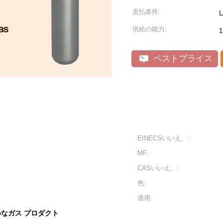
支払条件:
供給の能力:
ベストプライス
EINECSいいえ。:
MF:
CASいいえ。:
色:
適用:
粋なガス プロダクト