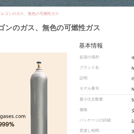
アルゴンのガス、無色の可燃性ガス
ゴンのガス、無色の可燃性ガス
基本情報
起源の場所:
ブランド名:
N
証明:
I
モデル番号:
N
最小注文数量:
価格:
パッケージの詳細:
受渡し時間: