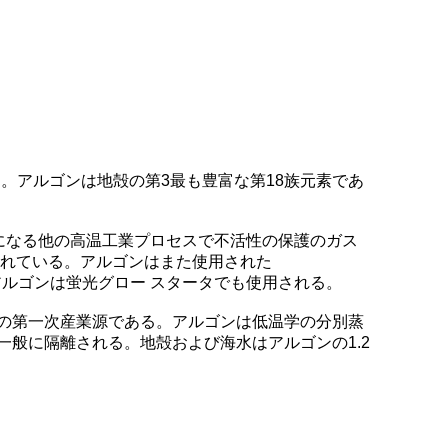
である。アルゴンは地殻の第3最も豊富な第18族元素であ
反応になる他の高温工業プロセスで不活性の保護のガス
されている。アルゴンはまた使用された
を作る。アルゴンは蛍光グロー スタータでも使用される。
クトの第一次産業源である。アルゴンは低温学の分別蒸
般に隔離される。地殻および海水はアルゴンの1.2