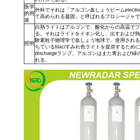
医学
外科でそれは「アルゴン血しょうビームelectro
的用
て高められる凝固」と呼ばれるプロシージャで
途
白熱ライトはアルゴンで、酸化からの高温でフ
る。それはライトをイオン化し、出すおよび熱
験素粒子物理学で血しょう地球で、使用される
照明
ちているlilac/すみれ色ライトを提供するため
dischargeランプ。アルゴンはまた青およ
れる。