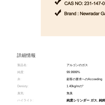
詳細情報
製品名:
アルゴンのガス
純度:
99.9999%
弁:
顧客の要求へのAccoeding
Denisty:
1.40kg/mの³
臭気:
無臭
ハイライト:
純度シリンダー ガス
純
,