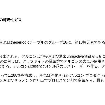
の可燃性ガス
れはtheperiodicテーブルのグループ18に、第18族元素
出される。アルゴンは溶接および通常unreactive物質が
ぐのに例えば、グラファイトの電気炉でアルゴンの大気が使用
の管である。アルゴンはdistinctiveblue緑のガス レーザー
よって1.288%を構成し、空気は浄化されたアルゴン プロダ
ンおよびキセノンを作り出すプロセスで分別で空気から、最も一