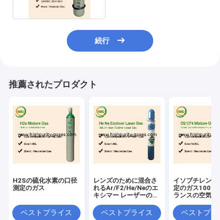
続行
推薦されたプロダクト
H2Sの硫化水素の口径
レンズのために混合さ
イソブチレンの
測定のガス
れるAr/F2/He/Neのエ
定のガス100 P
キシマー レーザーのガ
ランスの空気電
スxeclレーザーのエキ
シマーのレーザーを作
ベストプライス
ベストプライス
ベストプラ
り出す