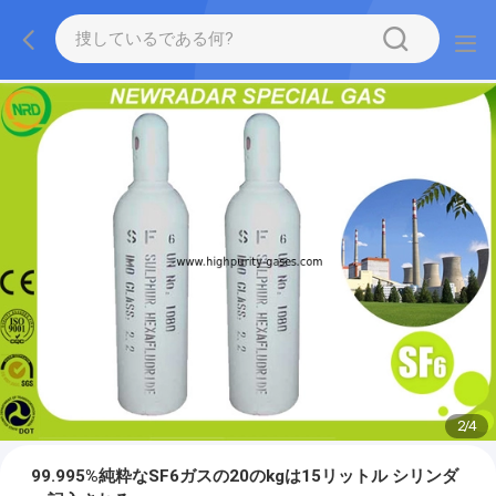
2
/
4
99.995%純粋なSF6ガスの20のkgは15リットル シリンダ