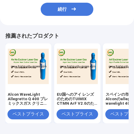
続行
推薦されたプロダクト
Alcon WaveLight
EU国へのアイ レンズ
スペインの市場
Allegretto Q 400 プレ
のためのTUIMIX
Alconのallegr
ミックスガス クリニッ
CTMN ArF V2.0のた
wavelight 400
クグレードの品質
めの最もよい予混合の
のための予混合
ガス
ベストプライス
ベストプライス
ベストプラ