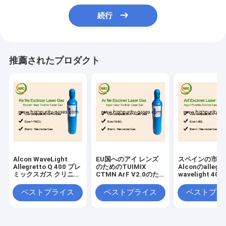
続行
推薦されたプロダクト
Alcon WaveLight
EU国へのアイ レンズ
スペインの市場
Allegretto Q 400 プレ
のためのTUIMIX
Alconのallegr
ミックスガス クリニッ
CTMN ArF V2.0のた
wavelight 400
クグレードの品質
めの最もよい予混合の
のための予混合
ガス
ベストプライス
ベストプライス
ベストプラ